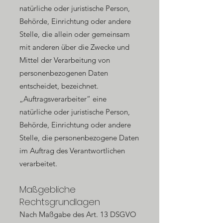
natürliche oder juristische Person,
Behörde, Einrichtung oder andere
Stelle, die allein oder gemeinsam
mit anderen über die Zwecke und
Mittel der Verarbeitung von
personenbezogenen Daten
entscheidet, bezeichnet.
„Auftragsverarbeiter“ eine
natürliche oder juristische Person,
Behörde, Einrichtung oder andere
Stelle, die personenbezogene Daten
im Auftrag des Verantwortlichen
verarbeitet.
Maßgebliche
Rechtsgrundlagen
Nach Maßgabe des Art. 13 DSGVO