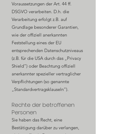
Voraussetzungen der Art. 44 ff.
DSGVO verarbeiten. D.h. die
Verarbeitung erfolgt z.B. auf
Grundlage besonderer Garantien,
wie der offiziell anerkannten
Feststellung eines der EU
entsprechenden Datenschutzniveaus
(z.B. für die USA durch das „Privacy
Shield“) oder Beachtung offiziell
anerkannter spezieller vertraglicher
Verpflichtungen (so genannte
„Standardvertragsklauseln“).
Rechte der betroffenen
Personen
Sie haben das Recht, eine
Bestätigung darüber zu verlangen,