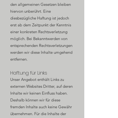
den allgemeinen Gesetzen bleiben
hiervon unberührt. Eine
diesbezügliche Haftung ist jedoch
erst ab dem Zeitpunkt der Kenntnis
einer konkreten Rechtsverletzung
möglich. Bei Bekanntwerden von
entsprechenden Rechtsverletzungen
werden wir diese Inhalte umgehend
entfernen.
Haftung für Links
Unser Angebot enthält Links zu
externen Websites Dritter, auf deren
Inhalte wir keinen Einfluss haben.
Deshalb können wir für diese
fremden Inhalte auch keine Gewähr
übernehmen. Für die Inhalte der