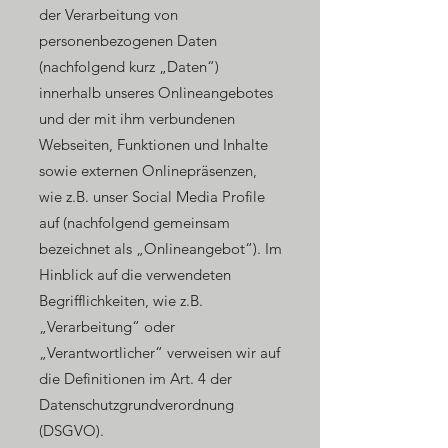
der Verarbeitung von
personenbezogenen Daten
(nachfolgend kurz „Daten“)
innerhalb unseres Onlineangebotes
und der mit ihm verbundenen
Webseiten, Funktionen und Inhalte
sowie externen Onlinepräsenzen,
wie z.B. unser Social Media Profile
auf (nachfolgend gemeinsam
bezeichnet als „Onlineangebot“). Im
Hinblick auf die verwendeten
Begrifflichkeiten, wie z.B.
„Verarbeitung“ oder
„Verantwortlicher“ verweisen wir auf
die Definitionen im Art. 4 der
Datenschutzgrundverordnung
(DSGVO).