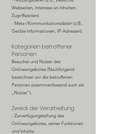
Webseiten, Interesse an Inhalten,
Zugriffszeiten).
- Meta-/Kommunikationsdaten (z.B.,
Geräte-Informationen, IP-Adressen).
Kategorien betroffener
Personen
Besucher und Nutzer des
Onlineangebotes (Nachfolgend
bezeichnen wir die betroffenen
Personen zusammenfassend auch als
„Nutzer“).
Zweck der Verarbeitung
- Zurverfügungstellung des
Onlineangebotes, seiner Funktionen
und Inhalte.