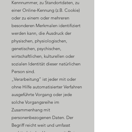
Kennnummer, zu Standortdaten, zu
einer Online-Kennung (z.B. Cookie)
oder zu einem oder mehreren
besonderen Merkmalen identifiziert
werden kann, die Ausdruck der
physischen, physiologischen,
genetischen, psychischen,
wirtschaftlichen, kulturellen oder
sozialen Identität dieser natürlichen
Person sind.
„Verarbeitung“ ist jeder mit oder
ohne Hilfe automatisierter Verfahren
ausgeführte Vorgang oder jede
solche Vorgangsreihe im
Zusammenhang mit
personenbezogenen Daten. Der
Begriff reicht weit und umfasst