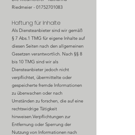
Riedmeier -
01752701083
Haftung für Inhalte
Als Diensteanbieter sind wir gemäß
§ 7 Abs.1 TMG für eigene Inhalte auf
diesen Seiten nach den allgemeinen
Gesetzen verantwortlich. Nach §§ 8
bis 10 TMG sind wir als
Diensteanbieter jedoch nicht
verpflichtet, übermittelte oder
gespeicherte fremde Informationen
zu überwachen oder nach
Umständen zu forschen, die auf eine
rechtswidrige Tätigkeit
hinweisen.Verpflichtungen zur
Entfernung oder Sperrung der
Nutzung von Informationen nach