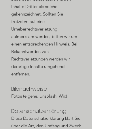
Inhalte Dritter als solche
gekennzeichnet. Sollten Sie
trotzdem auf eine
Urheberrechtsverletzung
aufmerksam werden, bitten wir um
einen entsprechenden Hinweis. Bei
Bekanntwerden von
Rechtsverletzungen werden wir
derartige Inhalte umgehend
entfernen.
Bildnachweise
Fotos (eigene, Unsplash, Wix)
Datenschutzerklärung
Diese Datenschutzerklärung klärt Sie
über die Art, den Umfang und Zweck