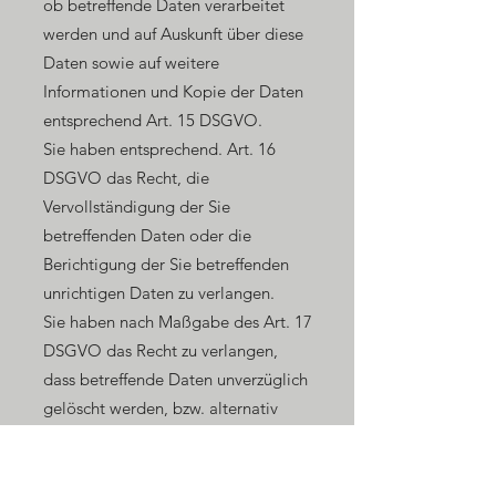
ob betreffende Daten verarbeitet
werden und auf Auskunft über diese
Daten sowie auf weitere
Informationen und Kopie der Daten
entsprechend Art. 15 DSGVO.
Sie haben entsprechend. Art. 16
DSGVO das Recht, die
Vervollständigung der Sie
betreffenden Daten oder die
Berichtigung der Sie betreffenden
unrichtigen Daten zu verlangen.
Sie haben nach Maßgabe des Art. 17
DSGVO das Recht zu verlangen,
dass betreffende Daten unverzüglich
gelöscht werden, bzw. alternativ
nach Maßgabe des Art. 18 DSGVO
eine Einschränkung der Verarbeitung
der Daten zu verlangen.