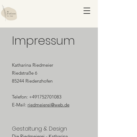
Impressum
Katharina Riedmeier
Riedstraße 6
85244 Riedenzhofen
Telefon:
+491752701083
E-Mail:
riedmeierei@web.de
Gestaltung & Design
Die Riedmeierei - Katharina