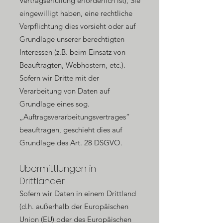
Vertragserfüllung erforderlich ist), Sie
eingewilligt haben, eine rechtliche
Verpflichtung dies vorsieht oder auf
Grundlage unserer berechtigten
Interessen (z.B. beim Einsatz von
Beauftragten, Webhostern, etc.).
Sofern wir Dritte mit der
Verarbeitung von Daten auf
Grundlage eines sog.
„Auftragsverarbeitungsvertrages“
beauftragen, geschieht dies auf
Grundlage des Art. 28 DSGVO.
Übermittlungen in
Drittländer
Sofern wir Daten in einem Drittland
(d.h. außerhalb der Europäischen
Union (EU) oder des Europäischen