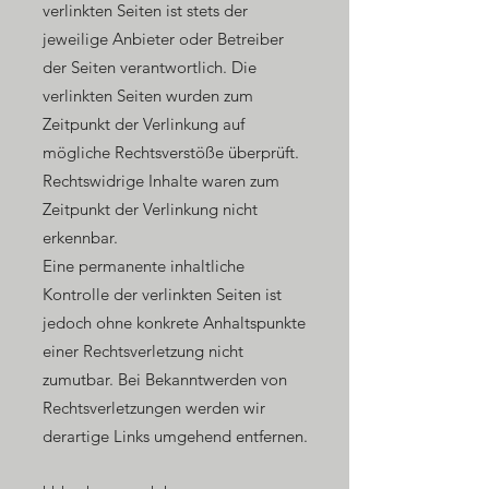
verlinkten Seiten ist stets der
jeweilige Anbieter oder Betreiber
der Seiten verantwortlich. Die
verlinkten Seiten wurden zum
Zeitpunkt der Verlinkung auf
mögliche Rechtsverstöße überprüft.
Rechtswidrige Inhalte waren zum
Zeitpunkt der Verlinkung nicht
erkennbar.
Eine permanente inhaltliche
Kontrolle der verlinkten Seiten ist
jedoch ohne konkrete Anhaltspunkte
einer Rechtsverletzung nicht
zumutbar. Bei Bekanntwerden von
Rechtsverletzungen werden wir
derartige Links umgehend entfernen.