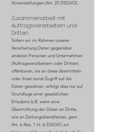
Voreinstellungen (Art. 25 DSGVO).
Zusammenarbeit mit
Auftragsverarbeitern und
Dritten
Sofern wir im Rahmen unserer
Verarbeitung Daten gegenüber
anderen Personen und Unternehmen
(Auftragsverarbeitern oder Dritten)
offenbaren, sie an diese übermitteln
oder ihnen sonst Zugriff auf die
Daten gewähren, erfolgt dies nur auf
Grundlage einer gesetzlichen
Erlaubnis (z.B. wenn eine
Übermittlung der Daten an Dritte,
wie an Zahlungsdienstleister, gem.
Art. 6 Abs. 1 lit. b DSGVO zur