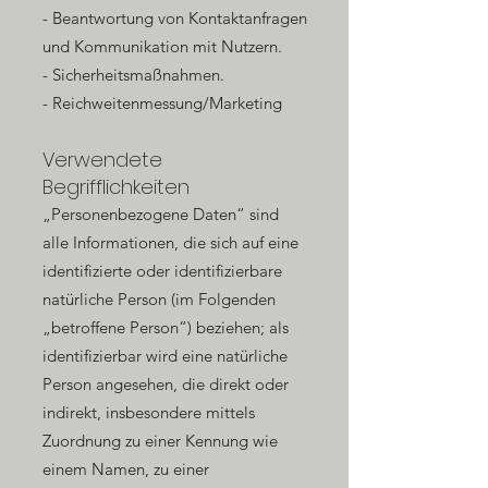
- Beantwortung von Kontaktanfragen
und Kommunikation mit Nutzern.
- Sicherheitsmaßnahmen.
- Reichweitenmessung/Marketing
Verwendete
Begrifflichkeiten
„Personenbezogene Daten“ sind
alle Informationen, die sich auf eine
identifizierte oder identifizierbare
natürliche Person (im Folgenden
„betroffene Person“) beziehen; als
identifizierbar wird eine natürliche
Person angesehen, die direkt oder
indirekt, insbesondere mittels
Zuordnung zu einer Kennung wie
einem Namen, zu einer