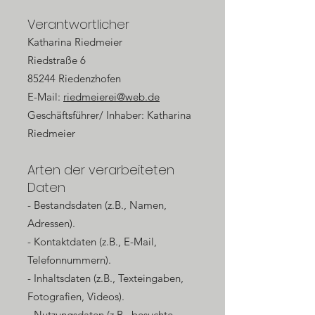
Verantwortlicher
Katharina Riedmeier
Riedstraße 6
85244 Riedenzhofen
E-Mail:
riedmeierei@web.de
Geschäftsführer/ Inhaber: Katharina
Riedmeier
Arten der verarbeiteten
Daten
- Bestandsdaten (z.B., Namen,
Adressen).
- Kontaktdaten (z.B., E-Mail,
Telefonnummern).
- Inhaltsdaten (z.B., Texteingaben,
Fotografien, Videos).
- Nutzungsdaten (z.B., besuchte