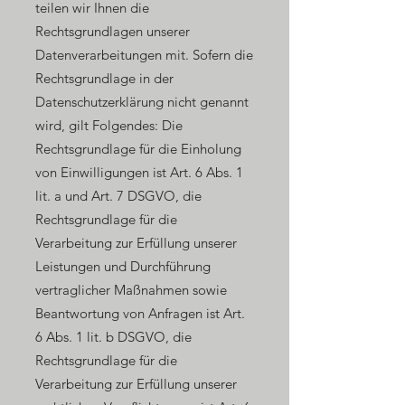
teilen wir Ihnen die
Rechtsgrundlagen unserer
Datenverarbeitungen mit. Sofern die
Rechtsgrundlage in der
Datenschutzerklärung nicht genannt
wird, gilt Folgendes: Die
Rechtsgrundlage für die Einholung
von Einwilligungen ist Art. 6 Abs. 1
lit. a und Art. 7 DSGVO, die
Rechtsgrundlage für die
Verarbeitung zur Erfüllung unserer
Leistungen und Durchführung
vertraglicher Maßnahmen sowie
Beantwortung von Anfragen ist Art.
6 Abs. 1 lit. b DSGVO, die
Rechtsgrundlage für die
Verarbeitung zur Erfüllung unserer